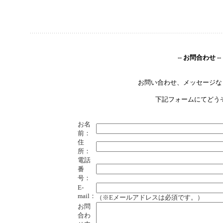
-- お問合わせ --
お問い合わせ、メッセージな
下記フォームにてどうぞ
お名
前：
住
所：
電話
番
号：
E-
mail：
（※Eメールアドレスは必須です。）
お問
合わ