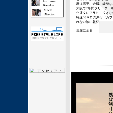
Fotonoss
歴は高卒。余裕。経歴な
Kaneko
大阪で2年間フリーター
MIZK
た彼女にフラれ、泣きな
Director
時速40キロの原付（カ
れない涙に乾杯。
現在に至る