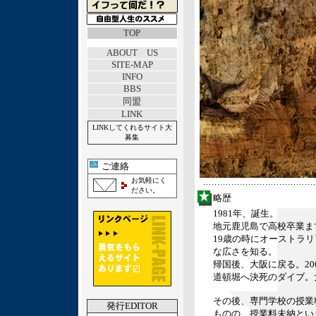
TOP
ABOUT US
SITE-MAP
INFO
BBS
同盟
LINK
LINKしてくれるサイト大
募集
ご連絡
お気軽にく
ださい。
略歴
1981年、誕生。
地元鹿児島で高校卒業ま
19歳の時にオーストラ
な広さを知る。
帰国後、大阪に戻る。20
道頓堀へ決死のダイブ。
その後、専門学校の授業
発行EDITOR
ものの、授業料未納とい