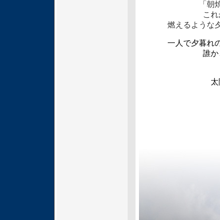
「朝
これ
燃えるような
一人で夕暮れ
誰か
太